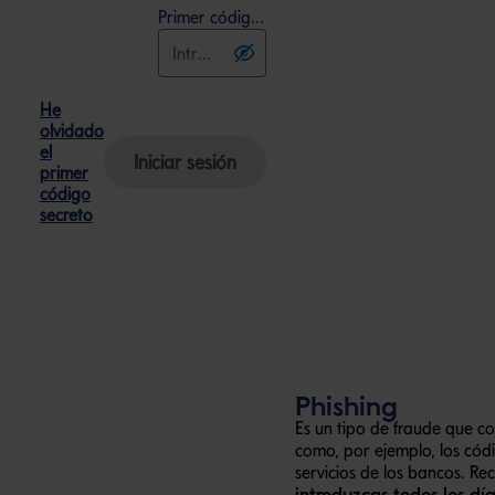
Primer código secreto
He
olvidado
el
primer
código
secreto
Phishing
Es un tipo de fraude que co
como, por ejemplo, los cód
servicios de los bancos. R
introduzcas todos los dí