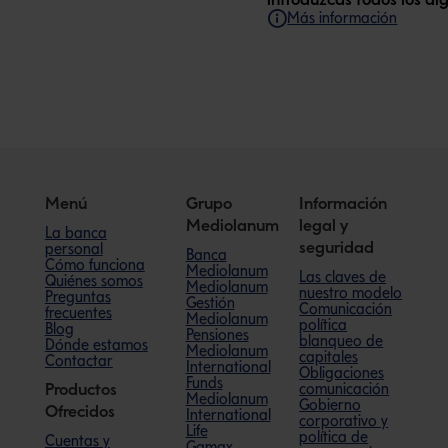
Más información
Menú
Grupo
Información
Mediolanum
legal y
La banca
seguridad
personal
Banca
Cómo funciona
Mediolanum
Las claves de
Quiénes somos
Mediolanum
nuestro modelo
Preguntas
Gestión
Comunicación
frecuentes
Mediolanum
política
Blog
Pensiones
blanqueo de
Dónde estamos
Mediolanum
capitales
Contactar
International
Obligaciones
Funds
comunicación
Productos
Mediolanum
Gobierno
Ofrecidos
International
corporativo y
Life
política de
Cuentas y
Gamax