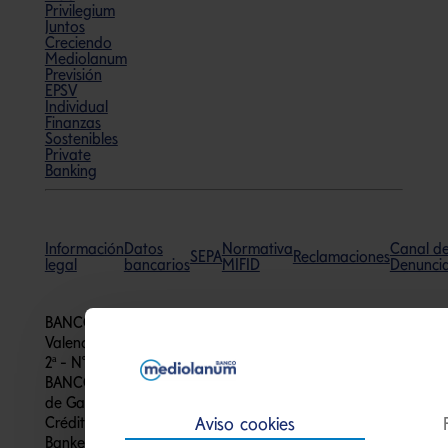
Privilegium
Juntos
Creciendo
Mediolanum
Previsión
EPSV
Individual
Finanzas
Sostenibles
Private
Banking
Información
Datos
Normativa
Canal d
SEPA
Reclamaciones
legal
bancarios
MIFID
Denunci
BANCO MEDIOLANUM, S.A. - R.M. de
Valencia, T. 10.379, F.1, H. V-178506, Inscripción
2ª - N° 186 del Registro de Bancos y Banqueros.
BANCO MEDIOLANUM está adherido al Fondo
de Garantía de Depósitos de Entidades de
Crédito. Todos los derechos reservados. Family
Banker es una marca registrada de Banca