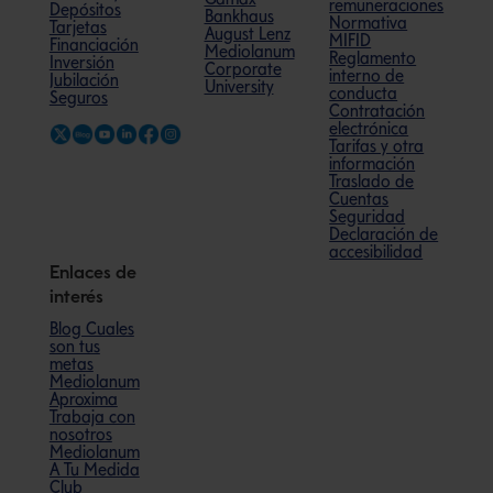
remuneraciones
Depósitos
Bankhaus
Normativa
Tarjetas
August Lenz
MIFID
Financiación
Mediolanum
Reglamento
Inversión
Corporate
interno de
Jubilación
University
conducta
Seguros
Contratación
electrónica
Tarifas y otra
información
Traslado de
Cuentas
Seguridad
Declaración de
accesibilidad
Enlaces de
interés
Blog Cuales
son tus
metas
Mediolanum
Aproxima
Trabaja con
nosotros
Mediolanum
A Tu Medida
Club