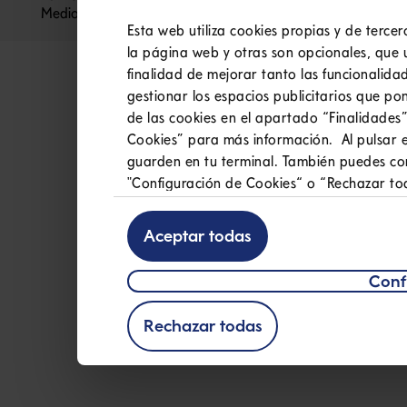
Mediolanum S.p
Esta web utiliza cookies propias y de terce
la página web y otras son opcionales, que 
finalidad de mejorar tanto las funcionalida
gestionar los espacios publicitarios que po
de las cookies en el apartado “Finalidades”
Cookies” para más información. Al pulsar e
guarden en tu terminal. También puedes con
"Configuración de Cookies“ o “Rechazar to
Las cookies técnicas están exceptuadas del 
Aceptar todas
artículo 22 de la Ley 34/2002, de 11 de julio
comercio electrónico (en adelante, “LSSI”)
Conf
consentimiento (Ver definición de
cookies 
Rechazar todas